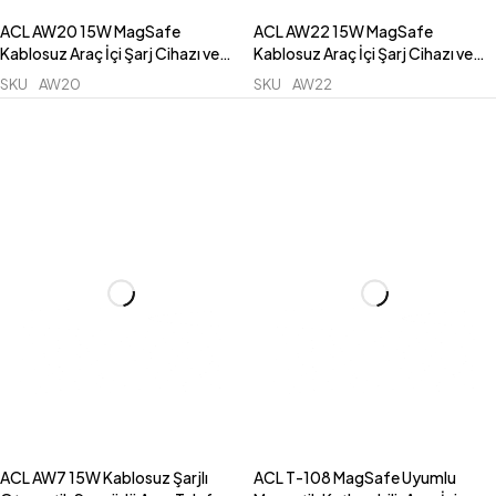
ACL AW20 15W MagSafe
ACL AW22 15W MagSafe
Kablosuz Araç İçi Şarj Cihazı ve
Kablosuz Araç İçi Şarj Cihazı ve
Telefon Tutucu – Akıllı Korumalı
Telefon Tutucu – Sarsılmaz
SKU
AW20
SKU
AW22
Izgara Tipi
Izgara Klipsli
ACL AW7 15W Kablosuz Şarjlı
ACL T-108 MagSafe Uyumlu