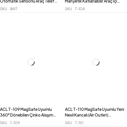
Otomatik Sensörlü Araç Telefon
Manyetik Katlanabilir Araç İçi
Tutucu – Izgara Tipi ve 360°
Telefon Tutucu – Vantuzlu
SKU
AW7
SKU
T-108
Dönebilen Başlık
(Konsol ve Cam İçin)
ACL T-109 MagSafe Uyumlu
ACL T-110 MagSafe Uyumlu Yeni
360° Dönebilen Çinko Alaşım
Nesil Kancalı (Air Outlet)
Manyetik Araç İçi Konsol Telefon
Manyetik Havalandırma Araç İçi
SKU
T-109
SKU
T-110
Tutucu
Telefon Tutucu