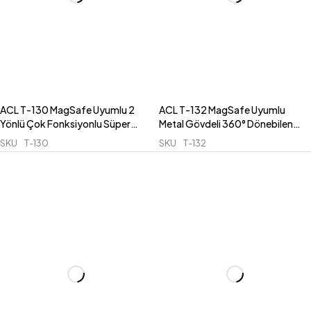
ACL T-130 MagSafe Uyumlu 2
ACL T-132 MagSafe Uyumlu
Yönlü Çok Fonksiyonlu Süper
Metal Gövdeli 360° Dönebilen
Güçlü Vantuzlu Konsol ve Cam
Kilitli Araç İçi Konsol Telefon
SKU
T-130
SKU
T-132
Telefon Tutucu
Tutucu