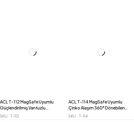
ACL T-112 MagSafe Uyumlu
ACL T-114 MagSafe Uyumlu
Güçlendirilmiş Vantuzlu
Çinko Alaşım 360° Dönebilen
Manyetik Araç İçi Konsol Telefon
Manyetik Araç İçi Konsol Telefon
SKU
T-112
SKU
T-114
Tutucu
Tutucu