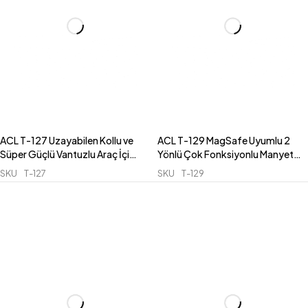
ACL T-127 Uzayabilen Kollu ve
ACL T-129 MagSafe Uyumlu 2
Süper Güçlü Vantuzlu Araç İçi
Yönlü Çok Fonksiyonlu Manyetik
Konsol ve Cam Telefon Tutucu
Havalandırma Izgara Araç İçi
SKU
T-127
SKU
T-129
Telefon Tutucu