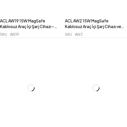
ACL AW19 15W MagSafe
ACL AW2 15W MagSafe
Kablosuz Araç İçi Şarj Cihazı –
Kablosuz Araç İçi Şarj Cihazı ve
Yeni Nesil Kancalı Sarsılmaz
Telefon Tutucu – Güçlü
SKU
AW19
SKU
AW2
Izgara Tutucu
Manyetik Izgara Tipi