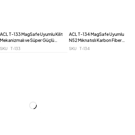
ACL T-133 MagSafe Uyumlu Kilit
ACL T-134 MagSafe Uyumlu
Mekanizmalı ve Süper Güçlü
N52 Mıknatıslı Karbon Fiber
Vantuzlu Araç İçi Konsol / Cam
Tasarımlı Havalandırma Araç İçi
SKU
T-133
SKU
T-134
Telefon Tutucu
Telefon Tutucu