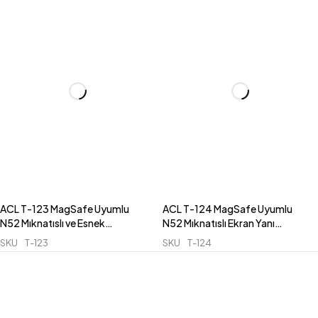
ACL T-123 MagSafe Uyumlu
ACL T-124 MagSafe Uyumlu
N52 Mıknatıslı ve Esnek
N52 Mıknatıslı Ekran Yanı
Alüminyum Kollu Süper Güçlü
Montajlı (Suspended Screen)
SKU
T-123
SKU
T-124
Vantuzlu Araç İçi Telefon Tutucu
Araç İçi Telefon Tutucu