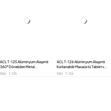
ACL T-125 Alüminyum Alaşımlı
ACL T-126 Alüminyum Alaşımlı
360° Dönebilen Metal
Katlanabilir Masaüstü Tablet ve
Katlanabilir Tablet ve Laptop
Laptop Standı (4-12.9 İnç
SKU
T-125
SKU
T-126
Standı (4-12.9 İnç)
Uyumlu)