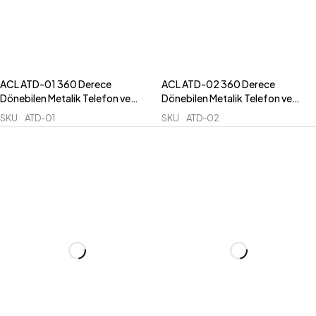
ACL ATD-01 360 Derece
ACL ATD-02 360 Derece
Dönebilen Metalik Telefon ve
Dönebilen Metalik Telefon ve
Tablet Masaüstü Standı –
Tablet Masaüstü Standı –
SKU
ATD-01
SKU
ATD-02
Katlanabilir ve Kaymaz Tabanlı
Teleskopik ve Katlanabilir